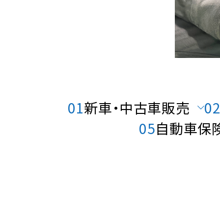
01
新車・中古車販売
0
05
自動車保