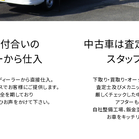
お付合いの
中古車は査
ーから仕入
スタッ
ィーラーから直接仕入。
下取り・買取り・オ
スでお客様にご提供します。
査定士及びメカニ
全を期しており
厳しくチェックした
ひお声をかけて下さい。
アフター
自社整備工場、鈑金
お車をキッチ