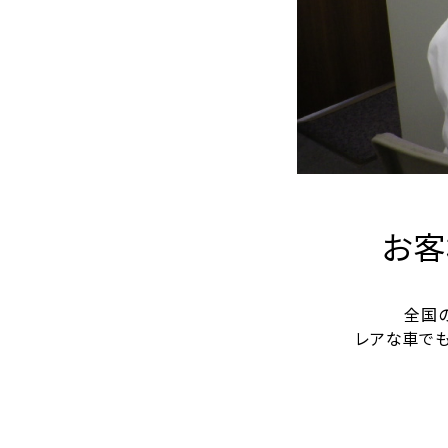
お客
全国
レアな車で