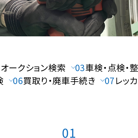
2
オークション検索
03
車検・点検・
険
06
買取り・廃車手続き
07
レッ
01